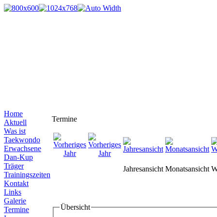
Home
Termine
Aktuell
Was ist
Taekwondo
Erwachsene
Dan-Kup
Träger
Jahresansicht
Monatsansicht
W
Trainingszeiten
Kontakt
Links
Galerie
Übersicht
Termine