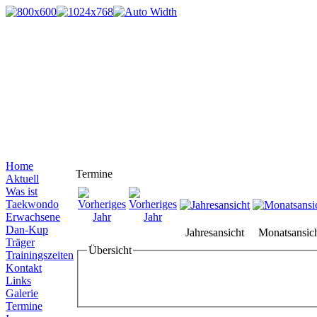
Home
Termine
Aktuell
Was ist
Taekwondo
Erwachsene
Dan-Kup
Jahresansicht
Monatsansic
Träger
Übersicht
Trainingszeiten
Kontakt
Links
Galerie
Termine