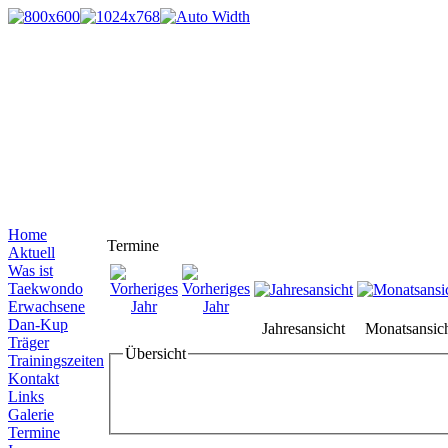
Home
Termine
Aktuell
Was ist
Taekwondo
Erwachsene
Dan-Kup
Jahresansicht
Monatsansic
Träger
Übersicht
Trainingszeiten
Kontakt
Links
Galerie
Termine