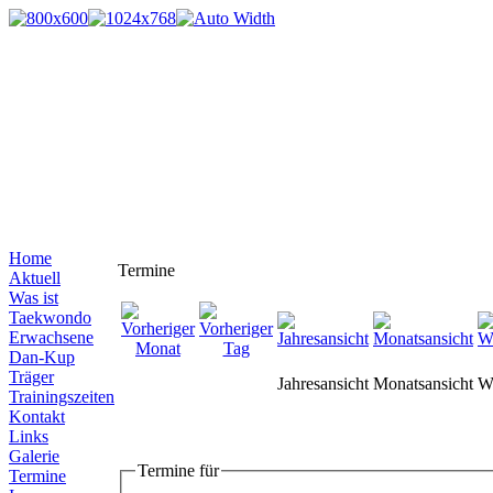
Home
Termine
Aktuell
Was ist
Taekwondo
Erwachsene
Dan-Kup
Träger
Jahresansicht
Monatsansicht
W
Trainingszeiten
Kontakt
Links
Galerie
Termine für
Termine