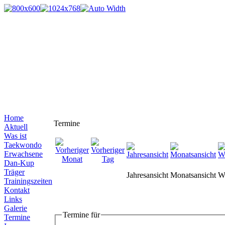
Home
Termine
Aktuell
Was ist
Taekwondo
Erwachsene
Dan-Kup
Träger
Jahresansicht
Monatsansicht
W
Trainingszeiten
Kontakt
Links
Galerie
Termine für
Termine