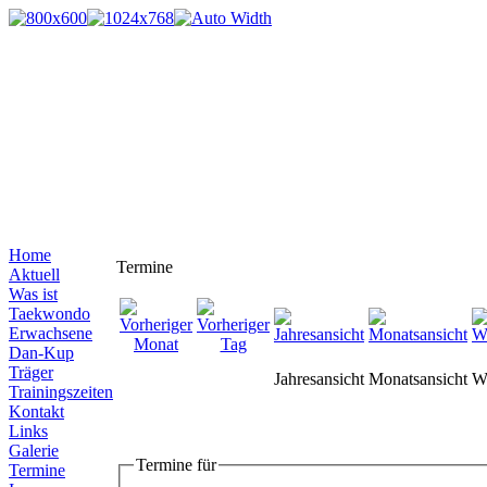
Home
Termine
Aktuell
Was ist
Taekwondo
Erwachsene
Dan-Kup
Träger
Jahresansicht
Monatsansicht
W
Trainingszeiten
Kontakt
Links
Galerie
Termine für
Termine