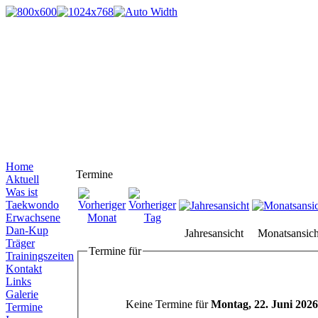
Home
Termine
Aktuell
Was ist
Taekwondo
Erwachsene
Dan-Kup
Jahresansicht
Monatsansich
Träger
Termine für
Trainingszeiten
Kontakt
Links
Galerie
Keine Termine für
Montag, 22. Juni 2026
Termine