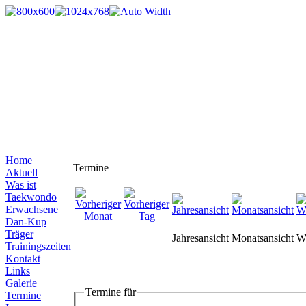
Home
Termine
Aktuell
Was ist
Taekwondo
Erwachsene
Dan-Kup
Träger
Jahresansicht
Monatsansicht
W
Trainingszeiten
Kontakt
Links
Galerie
Termine für
Termine