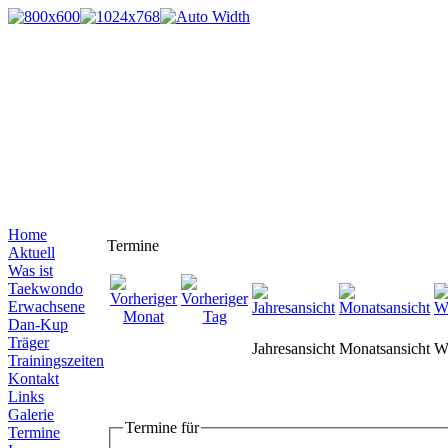
Home
Termine
Aktuell
Was ist
Taekwondo
Erwachsene
Dan-Kup
Träger
Jahresansicht
Monatsansicht
W
Trainingszeiten
Kontakt
Links
Galerie
Termine für
Termine