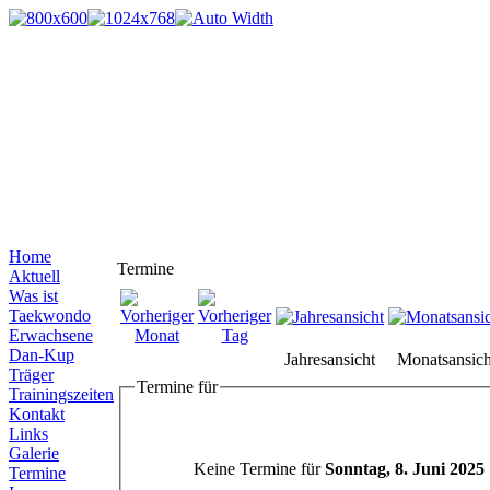
Home
Termine
Aktuell
Was ist
Taekwondo
Erwachsene
Dan-Kup
Jahresansicht
Monatsansich
Träger
Termine für
Trainingszeiten
Kontakt
Links
Galerie
Keine Termine für
Sonntag, 8. Juni 2025
Termine