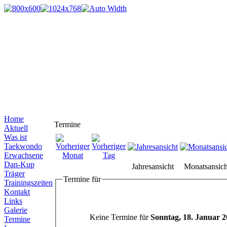
Home
Termine
Aktuell
Was ist
Taekwondo
Erwachsene
Dan-Kup
Jahresansicht
Monatsansich
Träger
Termine für
Trainingszeiten
Kontakt
Links
Galerie
Keine Termine für
Sonntag, 18. Januar 
Termine