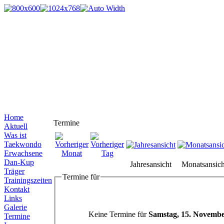
Home
Termine
Aktuell
Was ist
Taekwondo
Erwachsene
Dan-Kup
Jahresansicht
Monatsansich
Träger
Termine für
Trainingszeiten
Kontakt
Links
Galerie
Keine Termine für
Samstag, 15. Novembe
Termine