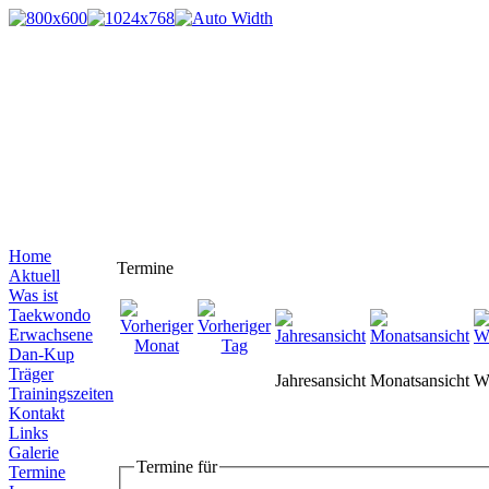
Home
Termine
Aktuell
Was ist
Taekwondo
Erwachsene
Dan-Kup
Träger
Jahresansicht
Monatsansicht
W
Trainingszeiten
Kontakt
Links
Galerie
Termine für
Termine