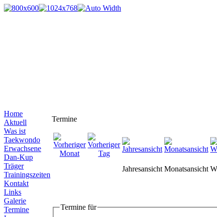
Home
Termine
Aktuell
Was ist
Taekwondo
Erwachsene
Dan-Kup
Träger
Jahresansicht
Monatsansicht
W
Trainingszeiten
Kontakt
Links
Galerie
Termine für
Termine