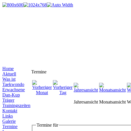
Home
Termine
Aktuell
Was ist
Taekwondo
Erwachsene
Dan-Kup
Träger
Jahresansicht
Monatsansicht
W
Trainingszeiten
Kontakt
Links
Galerie
Termine für
Termine