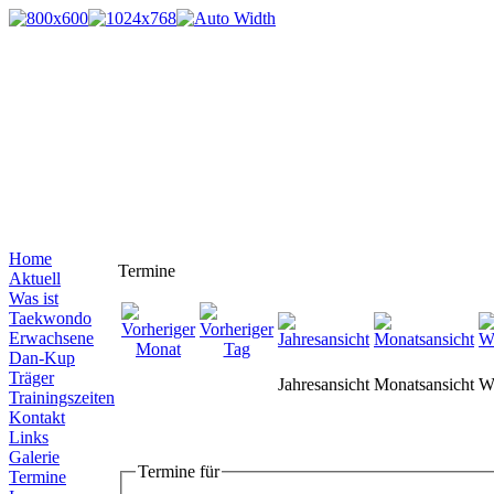
Home
Termine
Aktuell
Was ist
Taekwondo
Erwachsene
Dan-Kup
Träger
Jahresansicht
Monatsansicht
W
Trainingszeiten
Kontakt
Links
Galerie
Termine für
Termine