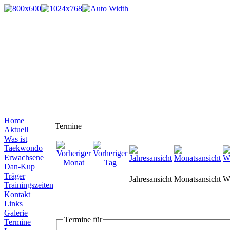
Home
Termine
Aktuell
Was ist
Taekwondo
Erwachsene
Dan-Kup
Träger
Jahresansicht
Monatsansicht
W
Trainingszeiten
Kontakt
Links
Galerie
Termine für
Termine