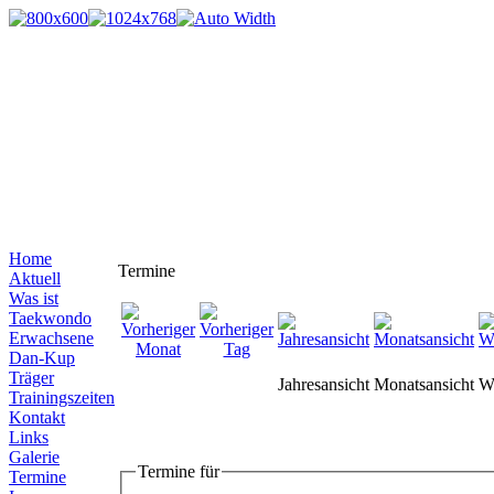
Home
Termine
Aktuell
Was ist
Taekwondo
Erwachsene
Dan-Kup
Träger
Jahresansicht
Monatsansicht
W
Trainingszeiten
Kontakt
Links
Galerie
Termine für
Termine