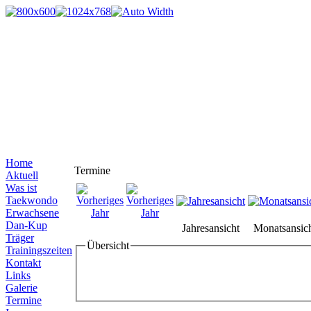
Home
Termine
Aktuell
Was ist
Taekwondo
Erwachsene
Dan-Kup
Jahresansicht
Monatsansic
Träger
Übersicht
Trainingszeiten
Kontakt
Links
Galerie
Termine