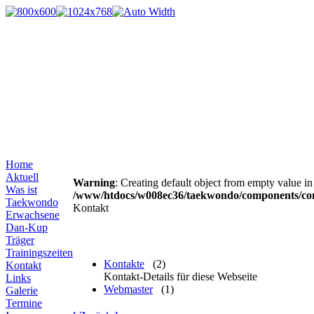
Home
Aktuell
Warning
: Creating default object from empty value in
Was ist
/www/htdocs/w008ec36/taekwondo/components/com
Taekwondo
Kontakt
Erwachsene
Dan-Kup
Träger
Trainingszeiten
Kontakte
(2)
Kontakt
Kontakt-Details für diese Webseite
Links
Webmaster
(1)
Galerie
Termine